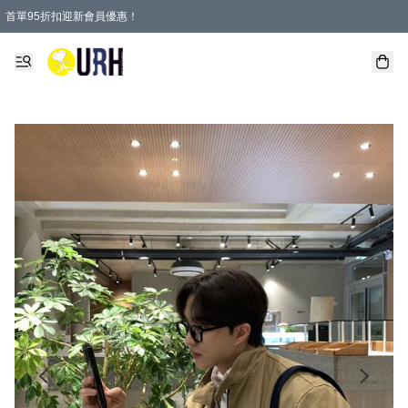
首單95折扣迎新會員優惠！
特選會員可享全單低至 95 折優惠！
單一訂單滿HKD600(澳門HKD800)包郵寄順豐送到家。