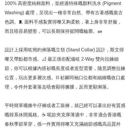
100% 高密度純棉面料，並經過特殊嘅顏料洗水 (Pigment 
Washing) 處理，呈現出一種非常自然、帶有古著感嘅復古
色調。🧵 面料手感紮實得嚟又夠柔軟，著上身非常舒服，
而且唔容易變形，可以長期保持挺闊嘅輪廓。🧱

設計上採用咗簡約俐落嘅立領 (Stand Collar) 設計，斯文得
嚟又帶點都市感。📐 最正係佢配備咗 2-Way 雙向拉鍊細
節，你可以根據內搭衫嘅長度或者造型需要，隨意調整拉鍊
位置，玩出更多層次感。⛓️ 衫腳同袖口位都有細緻嘅收口處
理，令件外套著落去唔會顯得臃腫，反而更顯俐落。

平時簡單襯條牛仔褲或者工裝褲，就已經可以著出好有質感
嘅韓系休閒風格。☕ 呢款夾克厚薄適中，非常適合香港嘅
春秋季節單穿，係一件實用得嚟又充滿細節感嘅高品質外