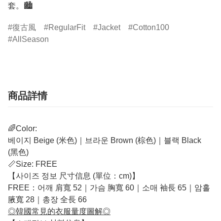
套。🏙️
復古風
RegularFit
Jacket
Cotton100
AllSeason
商品詳情
🌈Color:
베이지 Beige (米色)｜브라운 Brown (棕色)｜블랙 Black
(黑色)
📏Size: FREE
【사이즈 정보 尺寸信息 (單位：cm)】
FREE：어깨 肩寬 52｜가슴 胸寬 60｜소매 袖長 65｜암홀
腋寬 28｜총장 全長 66
◎韓國常見的衣服量度圖解◎