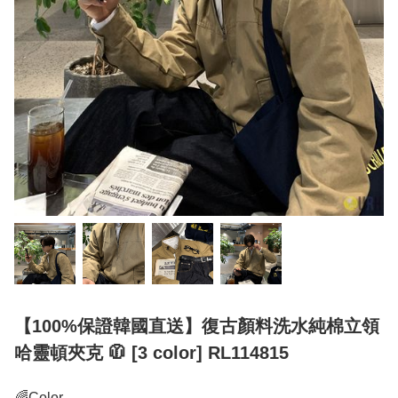
【100%保證韓國直送】復古顏料洗水純棉立領
哈靈頓夾克 🧥 [3 color] RL114815
🌈Color