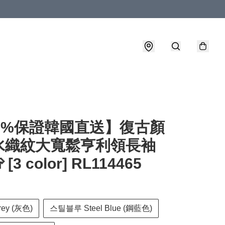
00%保證韓國直送】復古顏
水織紋大寬鬆亨利領長袖
 [3 color] RL114465
ey (灰色)
스틸블루 Steel Blue (鋼藍色)