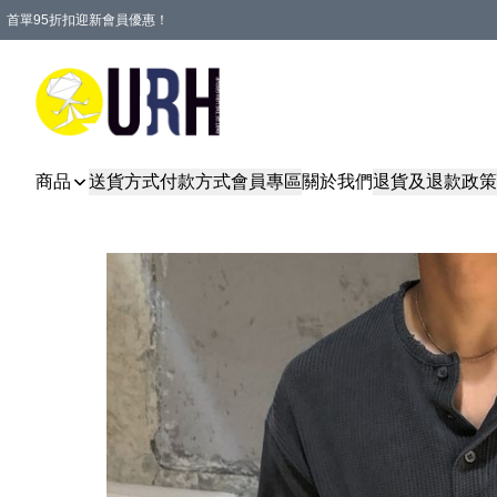
首單95折扣迎新會員優惠！
特選會員可享全單低至 95 折優惠！
單一訂單滿HKD600(澳門HKD800)包郵寄順豐送到家。
商品
送貨方式
付款方式
會員專區
關於我們
退貨及退款政策