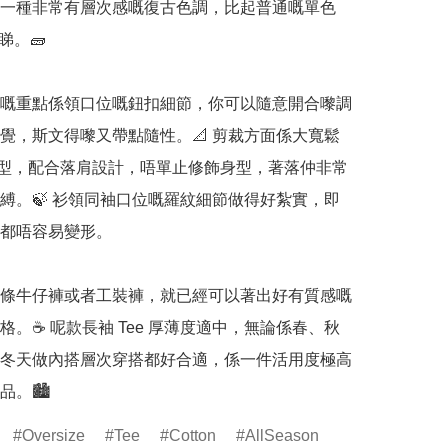
一種非常有層次感嘅復古色調，比起普通嘅單色 
睇。🧱

嘅重點係領口位嘅鈕扣細節，你可以隨意開合嚟調
覺，斯文得嚟又帶點隨性。📐 剪裁方面係大寬鬆 
it) 版型，配合落肩設計，唔單止修飾身型，著落仲非常
縛。🍃 衫領同袖口位嘅羅紋細節做得好紮實，即
都唔容易變形。

條牛仔褲或者工裝褲，就已經可以著出好有質感嘅
格。☕ 呢款長袖 Tee 厚薄度適中，無論係春、秋
冬天做內搭層次穿搭都好合適，係一件活用度極高
。🏙️
Oversize
Tee
Cotton
AllSeason