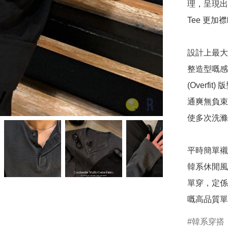
理，呈現出
Tee 更加襟
設計上最大
整造型嘅感
(Overf
通爽無負束
使多次洗滌
平時簡單襯
韓系休閒風
單穿，定係
嘅高品質單品
韓系穿搭