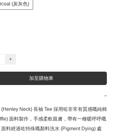
rcoal (炭灰色)
+
加至購物車
−
Henley Neck) 長袖 Tee 採用咗非常有質感嘅純棉
affle) 面料製作，手感柔軟親膚，帶有一種暖呼呼嘅
面料經過咗特殊嘅顏料洗水 (Pigment Dying) 處