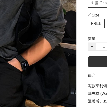
차콜 Cha
📏Size
FREE
數量
−
簡介
呢款亨利領 (
華夫格 (W
溫馨感。🧵 