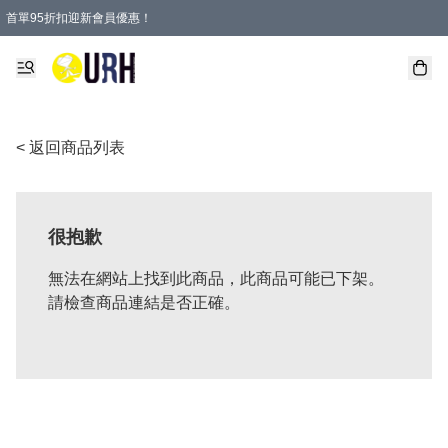
首單95折扣迎新會員優惠！
特選會員可享全單低至 95 折優惠！
單一訂單滿HKD600(澳門HKD800)包郵寄順豐送到家。
< 返回商品列表
很抱歉
無法在網站上找到此商品，此商品可能已下架。
請檢查商品連結是否正確。