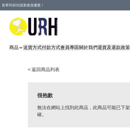
首單95折扣迎新會員優惠！
特選會員可享全單低至 95 折優惠！
單一訂單滿HKD600(澳門HKD800)包郵寄順豐送到家。
商品
送貨方式
付款方式
會員專區
關於我們
退貨及退款政策
< 返回商品列表
很抱歉
無法在網站上找到此商品，此商品可能已下架
確。