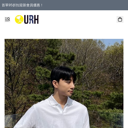
首單95折扣迎新會員優惠！
特選會員可享全單低至 95 折優惠！
單一訂單滿HKD600(澳門HKD800)包郵寄順豐送到家。