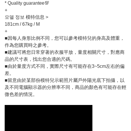
* Quality guarantee💯
+
모델 정보 模特信息 >
181cm / 67kg / M
+
■因每人身形比例不同，您可以參考模特兒的身高及體重，
作為您購買時之參考。
■建議可將您日常穿著的衣服平放，量度相關尺寸，對應商
品的尺寸表，找出您合適的尺碼。
■由於量度方式不同，實際尺寸有可能存在3~5cm左右的偏
差。
■留意由於某部份模特兒示範照片屬戶外陽光底下拍攝，以
及不同電腦顯示器的分辨率不同，商品的顏色有可能存在輕
微色差的情況。