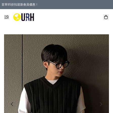
首單95折扣迎新會員優惠！
特選會員可享全單低至 95 折優惠！
單一訂單滿HKD600(澳門HKD800)包郵寄順豐送到家。