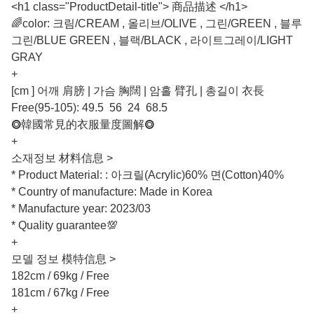
<h1 class="ProductDetail-title"> 商品描述 </h1>
🌈color: 크림/CREAM , 올리브/OLIVE , 그린/GREEN , 블루
그린/BLUE GREEN , 블랙/BLACK , 라이트그레이/LIGHT
GRAY
+
[cm ] 어깨 肩膀 | 가슴 胸闊 | 암홀 臂孔 | 총길이 衣長
Free(95-105): 49.5 56 24 68.5
⭗韓國常見的衣服量度圖解⭗
+
소재정보 材料信息 >
* Product Material: : 아크릴(Acrylic)60% 면(Cotton)40%
* Country of manufacture: Made in Korea
* Manufacture year: 2023/03
* Quality guarantee💯
+
모델 정보 模特信息 >
182cm / 69kg / Free
181cm / 67kg / Free
+