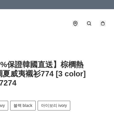
00%保證韓國直送】棕櫚熱
威夷襯衫774 [3 color]
7274
vy
블랙 black
아이보리 ivory