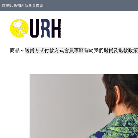
首單95折扣迎新會員優惠！
特選會員可享全單低至 95 折優惠！
單一訂單滿HKD600(澳門HKD800)包郵寄順豐送到家。
商品
送貨方式
付款方式
會員專區
關於我們
退貨及退款政策