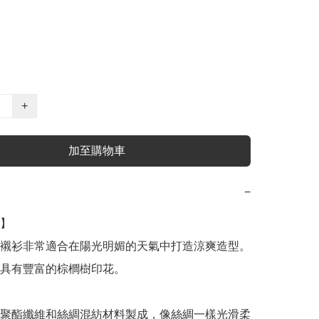
+
加至購物車
−
】

襯衫非常適合在陽光明媚的天氣中打造涼爽造型。

具有豐富的棕櫚樹印花。

聚酯纖維和絲綢混紡材料製成，像絲綢一樣光滑柔