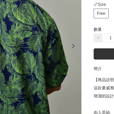
📏Size
Free
數量
−
簡介
【商品説明
這款夏威夷
簡潔的設計
由人造絲、