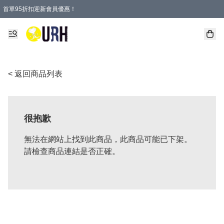
首單95折扣迎新會員優惠！
特選會員可享全單低至 95 折優惠！
單一訂單滿HKD600(澳門HKD800)包郵寄順豐送到家。
< 返回商品列表
很抱歉
無法在網站上找到此商品，此商品可能已下架。
請檢查商品連結是否正確。