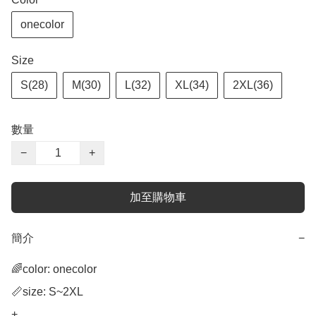
onecolor
Size
S(28)
M(30)
L(32)
XL(34)
2XL(36)
數量
−
+
加至購物車
簡介
−
🌈color: onecolor

📏size: S~2XL

+
