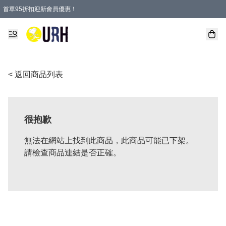
首單95折扣迎新會員優惠！
特選會員可享全單低至 95 折優惠！
單一訂單滿HKD600(澳門HKD800)包郵寄順豐送到家。
< 返回商品列表
很抱歉
無法在網站上找到此商品，此商品可能已下架。
請檢查商品連結是否正確。