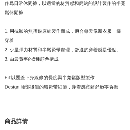
作爲日常休閒褲，以適當的材質感和簡約的設計製作的半寬
鬆休閒褲

1. 用抗皺的無褶皺原絲製作而成，適合每天像新衣服一樣
穿着

2. 少量彈力材質和半鬆緊帶處理，舒適的穿着感是優點。

3. 由最費事的5種顏色構成

Fit:以覆蓋下身線條的長度與半寬鬆版型製作

Design:腰部後側的鬆緊帶細節，穿着感寬鬆舒適零負擔
商品詳情