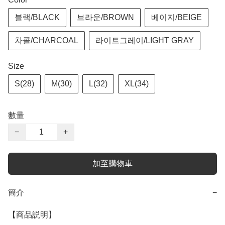
블랙/BLACK
브라운/BROWN
베이지/BEIGE
차콜/CHARCOAL
라이트그레이/LIGHT GRAY
Size
S(28)
M(30)
L(32)
XL(34)
數量
−
+
加至購物車
簡介
−
【商品説明】
