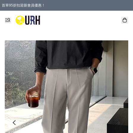
首單95折扣迎新會員優惠！
特選會員可享全單低至 95 折優惠！
單一訂單滿HKD600(澳門HKD800)包郵寄順豐送到家。