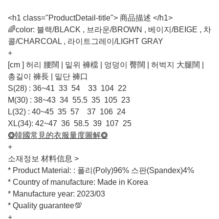
<h1 class="ProductDetail-title"> 商品描述 </h1>
🌈color: 블랙/BLACK , 브라운/BROWN , 베이지/BEIGE , 차
콜/CHARCOAL , 라이트그레이/LIGHT GRAY
+
[cm ] 허리 腰闊 | 밑위 褲檔 | 엉덩이 臀闊 | 허벅지 大腿闊 |
총길이 褲長 | 밑단 褲口
S(28) : 36~41 33 54 33 104 22
M(30) : 38~43 34 55.5 35 105 23
L(32) : 40~45 35 57 37 106 24
XL(34): 42~47 36 58.5 39 107 25
⭗韓國常見的衣服量度圖解⭗
+
소재정보 材料信息 >
* Product Material: : 폴리(Poly)96% 스판(Spandex)4%
* Country of manufacture: Made in Korea
* Manufacture year: 2023/03
* Quality guarantee💯
+