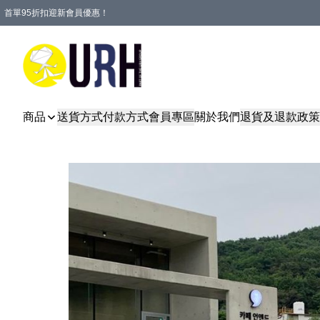
首單95折扣迎新會員優惠！
特選會員可享全單低至 95 折優惠！
單一訂單滿HKD600(澳門HKD800)包郵寄順豐送到家。
商品
送貨方式
付款方式
會員專區
關於我們
退貨及退款政策