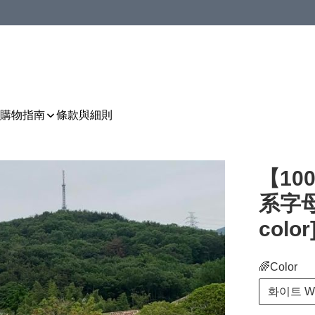
購物指南
條款與細則
【1
系字母印
color
🌈Color
화이트 Wh