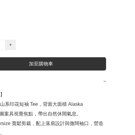
+
加至購物車
−
】

系印花短袖 Tee，背面大面積 Alaska 
ins 圖案具視覺焦點，帶出自然休閒氣息。

ersize 寬鬆剪裁，配上落肩設計與微闊袖口，營造
。
