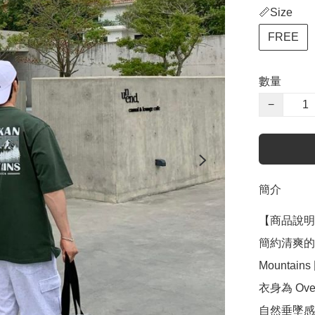
📏Size
FREE
數量
−
簡介
【商品說明
簡約清爽的山
Mounta
衣身為 Ov
自然垂墜感