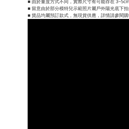
■ 由於量度方式不同，實際尺寸有可能存在 3~5c
■ 留意由於部分模特兒示範照片屬戶外陽光底下
■ 貨品均屬預訂款式，無現貨供應，詳情請參閱