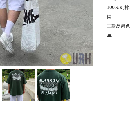
100% 
襯。

三款易襯色
🏔️