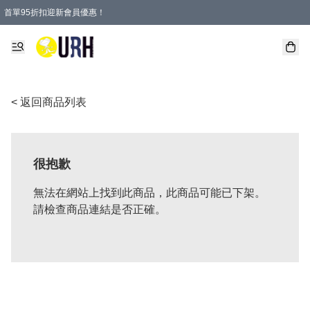
首單95折扣迎新會員優惠！
特選會員可享全單低至 95 折優惠！
單一訂單滿HKD600(澳門HKD800)包郵寄順豐送到家。
< 返回商品列表
很抱歉
無法在網站上找到此商品，此商品可能已下架。
請檢查商品連結是否正確。