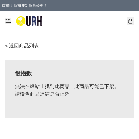
首單95折扣迎新會員優惠！
特選會員可享全單低至 95 折優惠！
單一訂單滿HKD600(澳門HKD800)包郵寄順豐送到家。
< 返回商品列表
很抱歉
無法在網站上找到此商品，此商品可能已下架。
請檢查商品連結是否正確。