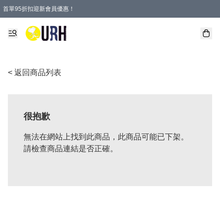
首單95折扣迎新會員優惠！
特選會員可享全單低至 95 折優惠！
單一訂單滿HKD600(澳門HKD800)包郵寄順豐送到家。
< 返回商品列表
很抱歉
無法在網站上找到此商品，此商品可能已下架。
請檢查商品連結是否正確。