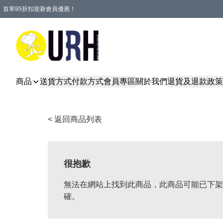
首單95折扣迎新會員優惠！
特選會員可享全單低至 95 折優惠！
單一訂單滿HKD600(澳門HKD800)包郵寄順豐送到家。
商品
送貨方式
付款方式
會員專區
關於我們
退貨及退款政策
< 返回商品列表
很抱歉
無法在網站上找到此商品，此商品可能已下架
確。