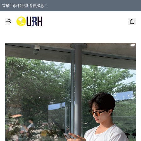
首單95折扣迎新會員優惠！
特選會員可享全單低至 95 折優惠！
單一訂單滿HKD600(澳門HKD800)包郵寄順豐送到家。