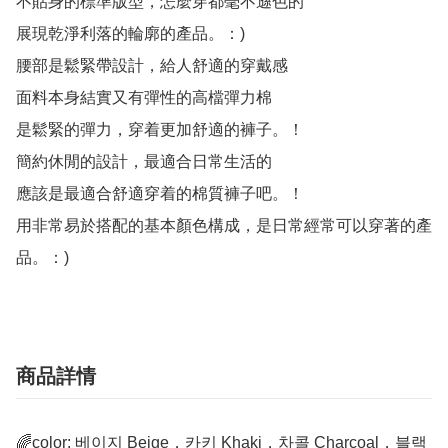
不貼身的標準版型，怎麼穿都毫不遜色的

展現乾淨利落的輪廓的產品。：)

腰部是鬆緊帶設計，給人舒適的穿戴感

面料本身結實又有彈性的高檔彈力棉

是鬆緊的彈力，穿着更加舒適的褲子。！

簡約休閒的設計，最適合日常生活的

應該是最適合舒適穿着的棉質褲子吧。！

用非常易於搭配的基本顏色構成，是日常經常可以穿著的產
品。：)
商品詳情
🌈color: 베이지 Beige，카키 Khaki，차콜 Charcoal，블랙