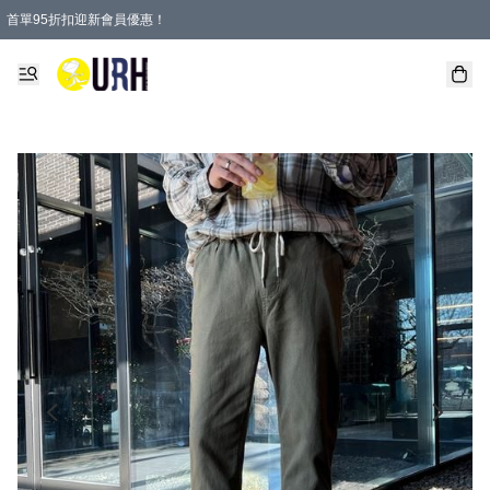
首單95折扣迎新會員優惠！
特選會員可享全單低至 95 折優惠！
單一訂單滿HKD600(澳門HKD800)包郵寄順豐送到家。