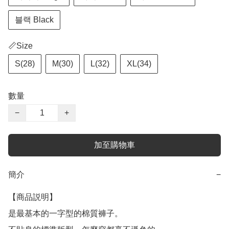
블랙 Black
📏Size
S(28)
M(30)
L(32)
XL(34)
數量
−
+
加至購物車
簡介
−
【商品説明】

是最基本的一字型的棉質褲子。
