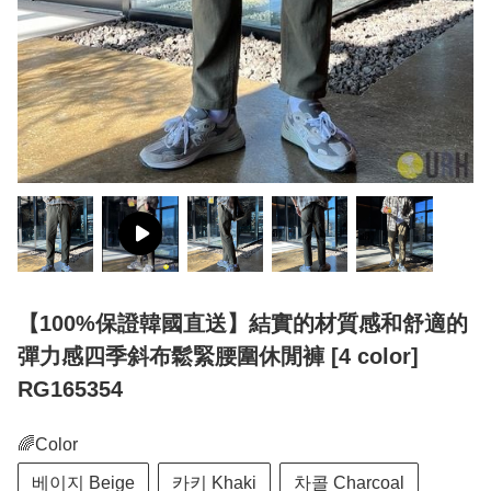
【100%保證韓國直送】結實的材質感和舒適的
彈力感四季斜布鬆緊腰圍休閒褲 [4 color]
RG165354
🌈Color
베이지 Beige
카키 Khaki
차콜 Charcoal