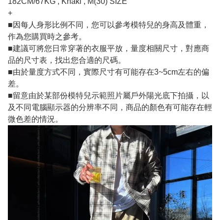
182CM/67KG , Khaki , M(30) SIZE
+
■因每人身形比例不同，您可以參考模特兒的身高及體重，
作為您購買時之參考。
■建議可將您日常穿著的衣服平放，量度相關尺寸，對應商
品的尺寸表，找出您合適的尺碼。
■由於量度方式不同，實際尺寸有可能存在3~5cm左右的偏
差。
■留意由於某部份模特兒示範照片屬戶外陽光底下拍攝，以
及不同電腦顯示器的分辨率不同，商品的顏色有可能存在輕
微色差的情況。