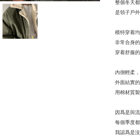
整個冬天都
是領子戶外
模特穿着均
非常合身的
穿着舒服的
內側輕柔，

外面結實的

用棉材質製
因爲是與流
每個季度都
我認爲是沒