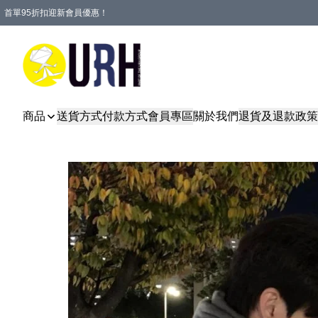
首單95折扣迎新會員優惠！
特選會員可享全單低至 95 折優惠！
單一訂單滿HKD600(澳門HKD800)包郵寄順豐送到家。
商品
送貨方式
付款方式
會員專區
關於我們
退貨及退款政策