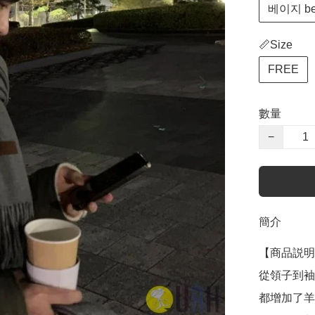
베이지 be
📏Size
FREE
數量
−
簡介
【商品説明
從領子到袖
都增加了羊