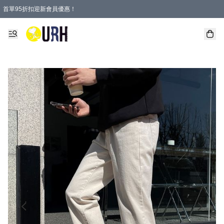
首單95折扣迎新會員優惠！
特選會員可享全單低至 95 折優惠！
單一訂單滿HKD600(澳門HKD800)包郵寄順豐送到家。