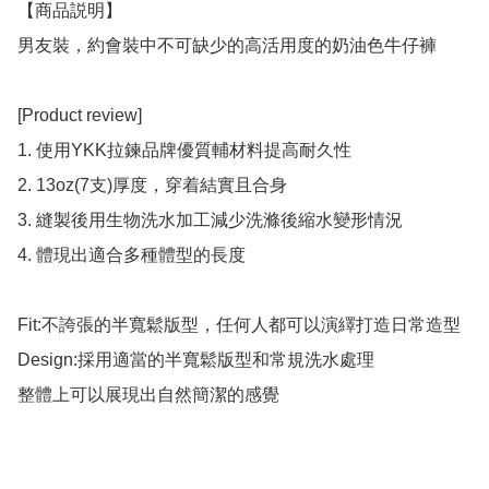
【商品説明】

男友裝，約會裝中不可缺少的高活用度的奶油色牛仔褲

[Product review]

1. 使用YKK拉鍊品牌優質輔材料提高耐久性

2. 13oz(7支)厚度，穿着結實且合身

3. 縫製後用生物洗水加工減少洗滌後縮水變形情況

4. 體現出適合多種體型的長度

Fit:不誇張的半寬鬆版型，任何人都可以演繹打造日常造型

Design:採用適當的半寬鬆版型和常規洗水處理

整體上可以展現出自然簡潔的感覺