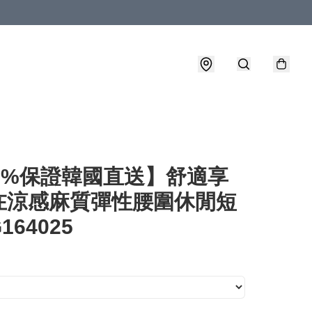
00%保證韓國直送】舒適享
在涼感麻質彈性腰圍休閒短
164025