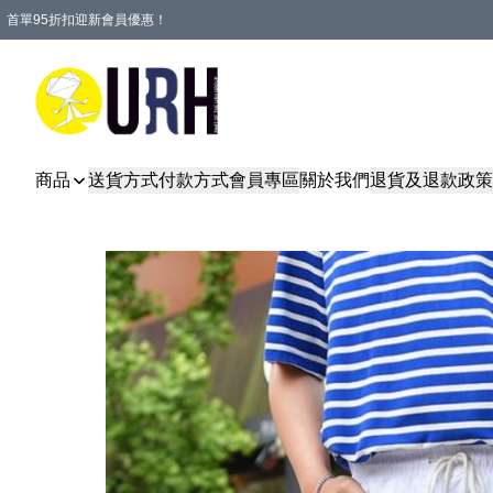
首單95折扣迎新會員優惠！
特選會員可享全單低至 95 折優惠！
單一訂單滿HKD600(澳門HKD800)包郵寄順豐送到家。
商品
送貨方式
付款方式
會員專區
關於我們
退貨及退款政策