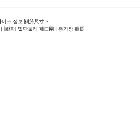
사이즈 정보 關於尺寸 >
이 褲檔 | 밑단둘레 褲口圍 | 총기장 褲長