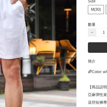
Size
M(30)
數量
−
簡介
🌈Color: whi
【商品説明
亞麻彈性束
這些短褲專