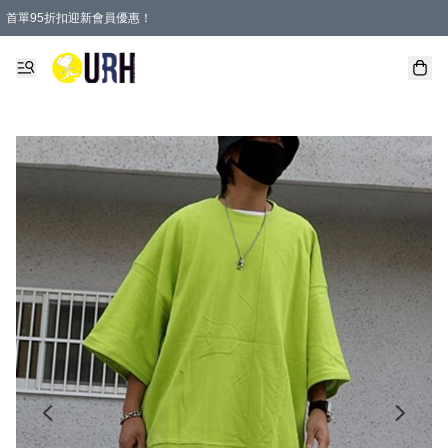
首單95折扣迎新會員優惠！
特選會員可享全單低至 95 折優惠！
單一訂單滿HKD600(澳門HKD800)包郵寄順豐送到家。