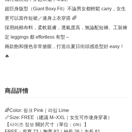
超巨身版型（Giant Boxy Fit）不論男女都輕鬆 carry，女生
更可以當作短裙／連身上衣穿搭 🌈

採用純棉布料，柔軟親膚，透氣度高，無論配短褲、工裝褲
定 leggings 都 effortless 有型～

兩款飽和撞色非常搶眼，打造出夏日街頭感造型好 easy！
🔥
商品詳情
🌈Color: 핑크 Pink｜라임 Lime
📏Size: FREE（建議 M–XXL｜女生可作連身穿著）
【사이즈 정보 關於尺寸（單位：cm）】
FREE：肩寬 73｜胸寬 82｜袖長 26｜衣長 81