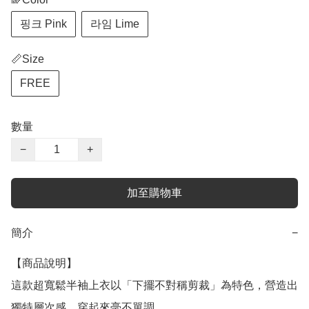
핑크 Pink
라임 Lime
📏Size
FREE
數量
−
+
加至購物車
簡介
−
【商品說明】

這款超寬鬆半袖上衣以「下擺不對稱剪裁」為特色，營造出
獨特層次感，穿起來毫不單調。
