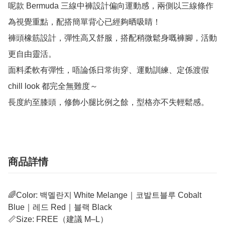
呢款 Bermuda 三線中褲設計偏向運動感，兩側以三線條作
為視覺重點，配搭簡單背心已經夠晒吸睛！

褲頭橡筋設計，彈性高又舒服，搭配稍微鬆身嘅褲腳，活動
更自由靈活。

面料柔軟有彈性，唔論係日常街穿、運動訓練、定係渡假 
chill look 都完全無難度～

長度約至膝頭，修飾小腿比例之餘，型格亦不失輕鬆感。
商品詳情
🌈Color: 백멜란지 White Melange｜코발트블루 Cobalt
Blue｜레드 Red｜블랙 Black
📏Size: FREE（建議 M–L）