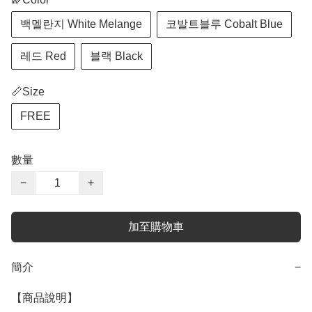
백멜란지 White Melange
코발트블루 Cobalt Blue
레드 Red
블랙 Black
📏Size
FREE
數量
−
+
加至購物車
簡介
−
【商品說明】
