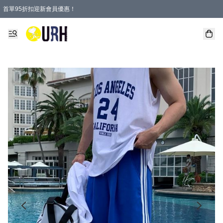
首單95折扣迎新會員優惠！
特選會員可享全單低至 95 折優惠！
單一訂單滿HKD600(澳門HKD800)包郵寄順豐送到家。