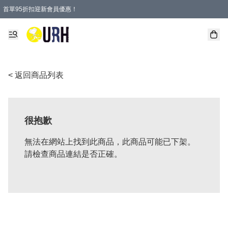
首單95折扣迎新會員優惠！
特選會員可享全單低至 95 折優惠！
單一訂單滿HKD600(澳門HKD800)包郵寄順豐送到家。
< 返回商品列表
很抱歉
無法在網站上找到此商品，此商品可能已下架。
請檢查商品連結是否正確。