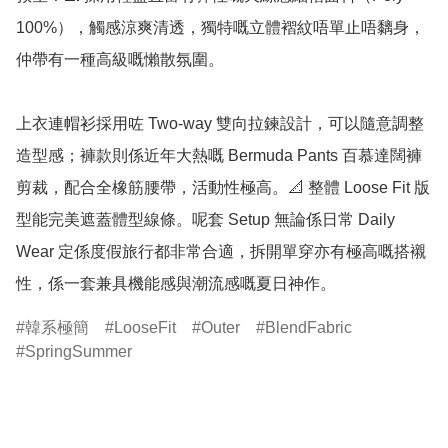
100%），觸感涼爽清透，獨特嘅立體褶紋唔單止唔黐身，
仲帶有一種高級嘅懶散氛圍。

上衣連帽衫採用咗 Two-way 雙向拉鍊設計，可以隨意調整
造型感；褲款則係近年大熱嘅 Bermuda Pants 百慕達闊褲
剪裁，配合全橡筋腰帶，活動性極高。📐 整體 Loose Fit 版
型能完美遮蓋體型線條。呢套 Setup 無論係日常 Daily 
Wear 定係度假旅行都非常合適，拆開單穿亦有極高嘅搭襯
性，係一套兼具機能感與潮流感嘅夏日神作。
韓系極簡
LooseFit
Outer
BlendFabric
SpringSummer