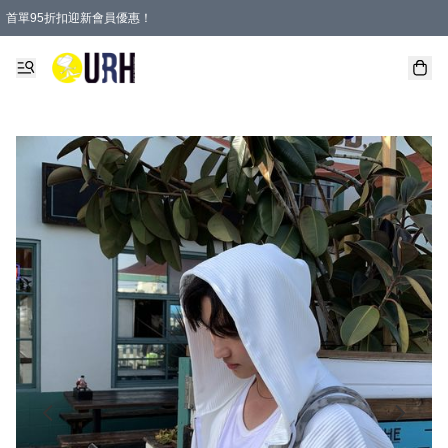
首單95折扣迎新會員優惠！
特選會員可享全單低至 95 折優惠！
單一訂單滿HKD600(澳門HKD800)包郵寄順豐送到家。