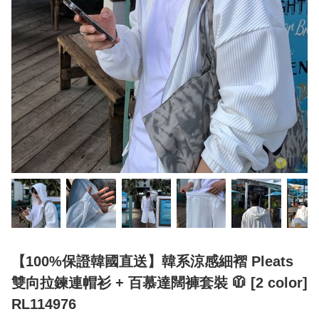
【100%保證韓國直送】韓系涼感細褶 Pleats
雙向拉鍊連帽衫 + 百慕達闊褲套裝 🧥 [2 color]
RL114976