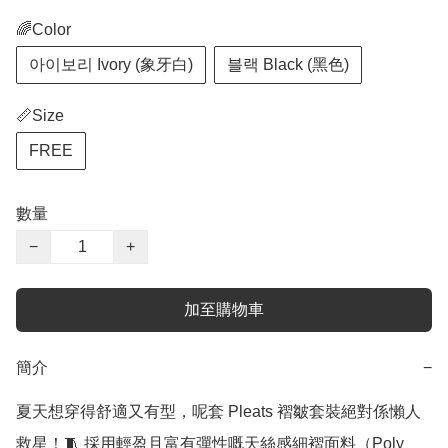
🌈Color
아이보리 Ivory (象牙白)
블랙 Black (黑色)
📏Size
FREE
數量
−
+
加至購物車
簡介
−
夏天想穿得舒適又有型，呢套 Pleats 褶皺套裝絕對係懶人
救星！🧵 採用輕盈且富有彈性嘅天絲感細褶面料（Poly 