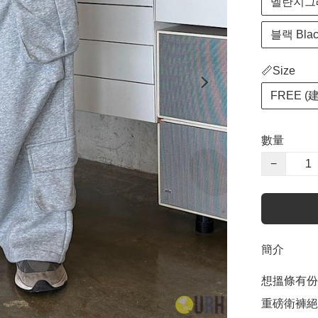
멜란지그레이
블랙 Blac
📏Size
FREE (建
數量
−
簡介
想搵條有份
重磅衛褲絕對