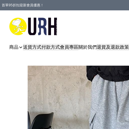
首單95折扣迎新會員優惠！
特選會員可享全單低至 95 折優惠！
單一訂單滿HKD600(澳門HKD800)包郵寄順豐送到家。
商品
送貨方式
付款方式
會員專區
關於我們
退貨及退款政策