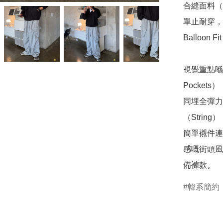
合縫面料（B
單止耐穿，
Balloon F
視覺重點喺側
Pocke
同埋全彈力
（Strin
簡單襯件連
感嘅街頭風
備褲款。
韓系簡約