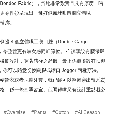
onded Fabric），質地非常紮實且具有厚度，唔
更令件衫呈現出一種好似氣球咁圓潤立體嘅 
it 輪廓。

邊 4 個立體嘅工裝口袋（Double Cargo 
ts），令整體更有層次感同細節位。📐 褲頭設有腰帶環
橡筋設計，穿著感極之舒服。最正係褲腳設有抽繩
g），你可以隨意切換闊腳或縮口 Jogger 兩種穿法。
帽衛衣或者尼龍外套，就已經可以輕易穿出韓系質
格，係一條四季皆宜、低調得嚟又有設計重點嘅必
Oversize
Pants
Cotton
AllSeason