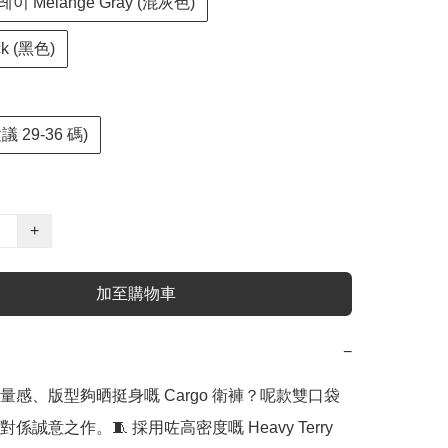
 Melange Gray (混灰色)
k (黑色)
議 29-36 碼)
+
加至購物車
−
量感、版型夠晒挺身嘅 Cargo 衛褲？呢款雙口袋
係誠意之作。🧵 採用咗高密度嘅 Heavy Terry 