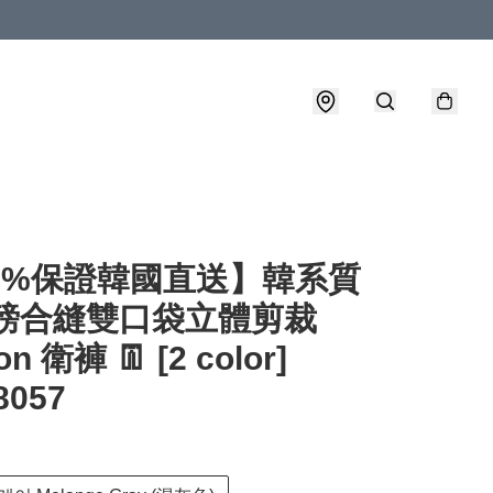
00%保證韓國直送】韓系質
重磅合縫雙口袋立體剪裁
on 衛褲 👖 [2 color]
8057