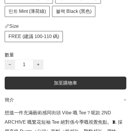
민트 Mint (薄荷綠)
블랙 Black (黑色)
📏Size
FREE (建議 100-110 碼)
數量
−
+
加至購物車
簡介
−
想搵一件充滿藝術感同街頭 Vibe 嘅 Tee？呢款 2ND 
ARCHIVE 嘅繁花短袖 Tee 絕對係今季嘅視覺焦點。🧵 採