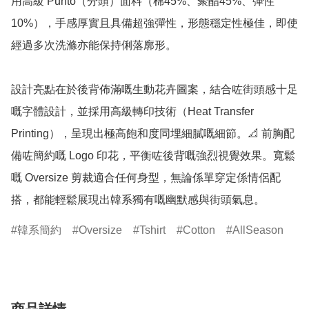
用高級 Punto（分頭）面料（棉45%、聚酯45%、彈性
10%），手感厚實且具備超強彈性，形態穩定性極佳，即使
經過多次洗滌亦能保持俐落廓形。

設計亮點在於後背佈滿嘅生動花卉圖案，結合咗街頭感十足
嘅字體設計，並採用高級轉印技術（Heat Transfer 
Printing），呈現出極高飽和度同埋細膩嘅細節。📐 前胸配
備咗簡約嘅 Logo 印花，平衡咗後背嘅強烈視覺效果。寬鬆
嘅 Oversize 剪裁適合任何身型，無論係單穿定係情侶配
搭，都能輕鬆展現出韓系獨有嘅幽默感與街頭氣息。
韓系簡約
Oversize
Tshirt
Cotton
AllSeason
商品詳情