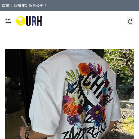
首單95折扣迎新會員優惠！
特選會員可享全單低至 95 折優惠！
單一訂單滿HKD600(澳門HKD800)包郵寄順豐送到家。