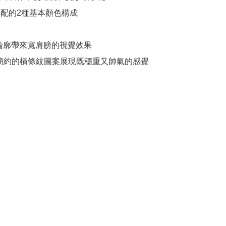
搭配的2種基本顏色構成

的輪廓帶來寬肩膀的視覺效果

n:以簡約的橫條紋圖案展現既穩重又帥氣的感覺