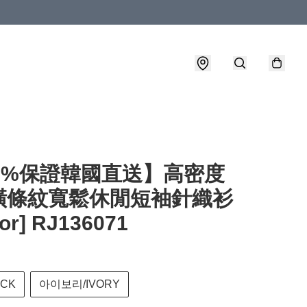
00%保證韓國直送】高密度
橫條紋寬鬆休閒短袖針織衫
lor] RJ136071
ACK
아이보리/IVORY