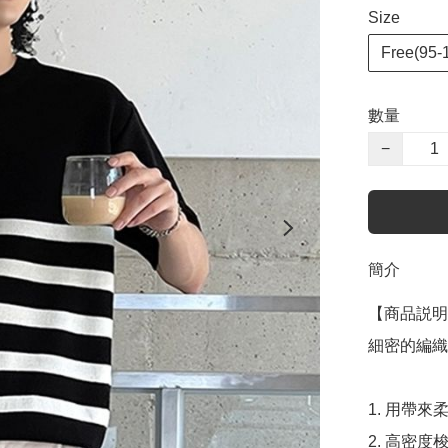
Size
Free(95-
數量
−
簡介
【商品説明
細密的編織
1. 用帶
2. 高密