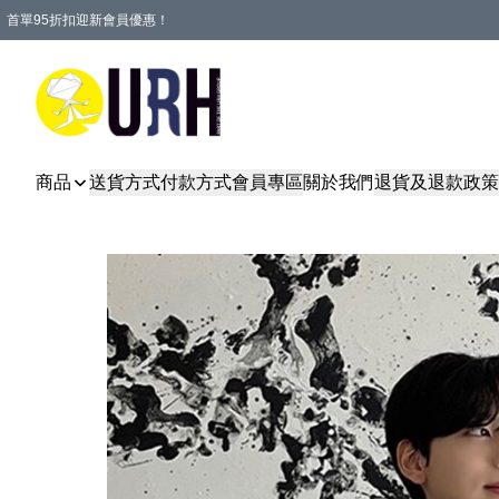
首單95折扣迎新會員優惠！
特選會員可享全單低至 95 折優惠！
單一訂單滿HKD600(澳門HKD800)包郵寄順豐送到家。
商品
送貨方式
付款方式
會員專區
關於我們
退貨及退款政策