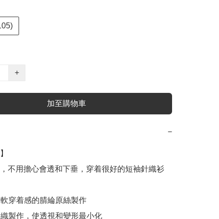
105)
+
加至購物車
−
】

，不用擔心會透和下垂，穿着很好的短袖針織衫

來柔軟穿着感的腈綸原絲製作

度梭織製作，使透視和變形最小化
