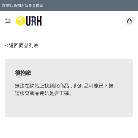
首單95折扣迎新會員優惠！
特選會員可享全單低至 95 折優惠！
單一訂單滿HKD600(澳門HKD800)包郵寄順豐送到家。
< 返回商品列表
很抱歉
無法在網站上找到此商品，此商品可能已下架。
請檢查商品連結是否正確。