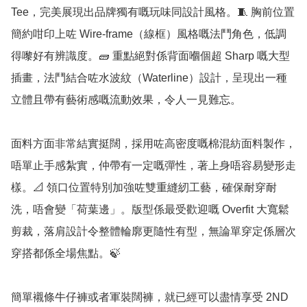
Tee，完美展現出品牌獨有嘅玩味同設計風格。🧵 胸前位置
簡約咁印上咗 Wire-frame（線框）風格嘅法鬥角色，低調
得嚟好有辨識度。🧱 重點絕對係背面嗰個超 Sharp 嘅大型
插畫，法鬥結合咗水波紋（Waterline）設計，呈現出一種
立體且帶有藝術感嘅流動效果，令人一見難忘。

面料方面非常結實挺闊，採用咗高密度嘅棉混紡面料製作，
唔單止手感紮實，仲帶有一定嘅彈性，著上身唔容易變形走
樣。📐 領口位置特別加強咗雙重縫紉工藝，確保耐穿耐
洗，唔會變「荷葉邊」。版型係最受歡迎嘅 Overfit 大寬鬆
剪裁，落肩設計令整體輪廓更隨性有型，無論單穿定係層次
穿搭都係全場焦點。🍃

簡單襯條牛仔褲或者軍裝闊褲，就已經可以盡情享受 2ND 