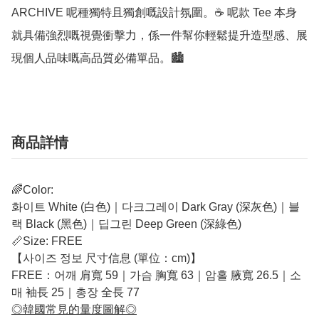
ARCHIVE 呢種獨特且獨創嘅設計氛圍。☕ 呢款 Tee 本身
就具備強烈嘅視覺衝擊力，係一件幫你輕鬆提升造型感、展
現個人品味嘅高品質必備單品。🏙️
商品詳情
🌈Color:
화이트 White (白色)｜다크그레이 Dark Gray (深灰色)｜블
랙 Black (黑色)｜딥그린 Deep Green (深綠色)
📏Size: FREE
【사이즈 정보 尺寸信息 (單位：cm)】
FREE：어깨 肩寬 59｜가슴 胸寬 63｜암홀 腋寬 26.5｜소
매 袖長 25｜총장 全長 77
◎韓國常見的量度圖解◎