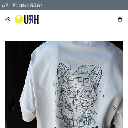
首單95折扣迎新會員優惠！
特選會員可享全單低至 95 折優惠！
單一訂單滿HKD600(澳門HKD800)包郵寄順豐送到家。