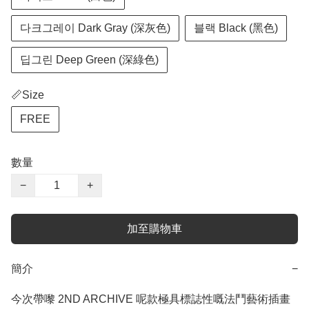
다크그레이 Dark Gray (深灰色)
블랙 Black (黑色)
딥그린 Deep Green (深綠色)
📏Size
FREE
數量
−
+
加至購物車
簡介
−
今次帶嚟 2ND ARCHIVE 呢款極具標誌性嘅法鬥藝術插畫 