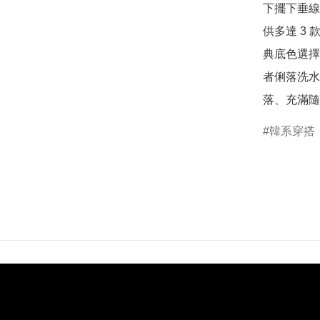
下擺下垂線
供多達 3
典底色選擇
者俐落洗水
落、充滿隨
韓系穿搭