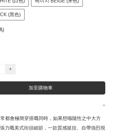
ITE (白色)
베이지 BEIGE (米色)
CK (黑色)
碼)
+
加至購物車
−
日常都會極簡穿搭嘅同時，如果想喺隨性之中大方
張力嘅美式街頭細節，一款質感挺括、自帶強烈視