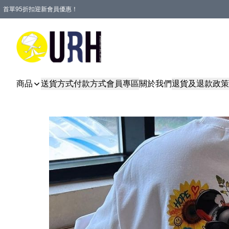
首單95折扣迎新會員優惠！
特選會員可享全單低至 95 折優惠！
單一訂單滿HKD600(澳門HKD800)包郵寄順豐送到家。
商品
送貨方式
付款方式
會員專區
關於我們
退貨及退款政策