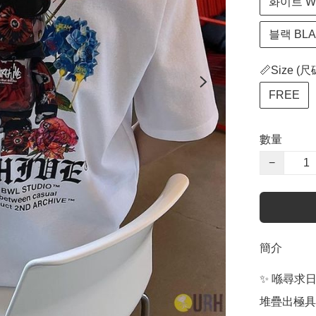
화이트 WH
블랙 BLA
📏Size (尺
FREE
數量
−
簡介
✨ 喺尋求
堆疊出極具