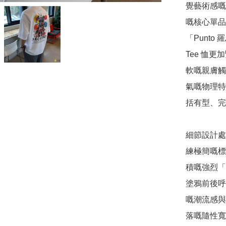
覺藝術感嘅
嘅核心單品
「Punt
Tee 恤
軟嘅親膚觸
氣嘅物理特
括有型、完
細節設計處
練極簡嘅標
積嘅強烈「Fl
塗鴉前後呼
嘅潮流感與
落嘅隨性寬