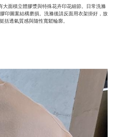
前胸與後背帶有大面積立體膠漿與特殊花卉印花細節。日常洗滌
膠印圖案結構磨損。洗滌後請反面用衣架掛好，放
之挺括透氣質感與隨性寬鬆輪廓。