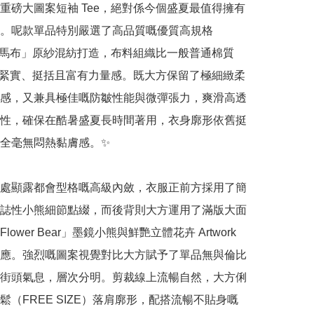
重磅大圖案短袖 Tee，絕對係今個盛夏最值得擁有
。呢款單品特別嚴選了高品質嘅優質高規格
o 羅馬布」原紗混紡打造，布料組織比一般普通棉質 
更加緊實、挺括且富有力量感。既大方保留了極細緻柔
感，又兼具極佳嘅防皺性能與微彈張力，爽滑高透
性，確保在酷暑盛夏長時間著用，衣身廓形依舊挺
全毫無悶熱黏膚感。✨

處顯露都會型格嘅高級內斂，衣服正前方採用了簡
誌性小熊細節點綴，而後背則大方運用了滿版大面
ower Bear」墨鏡小熊與鮮艷立體花卉 Artwork 
應。強烈嘅圖案視覺對比大方賦予了單品無與倫比
街頭氣息，層次分明。剪裁線上流暢自然，大方俐
鬆（FREE SIZE）落肩廓形，配搭流暢不貼身嘅