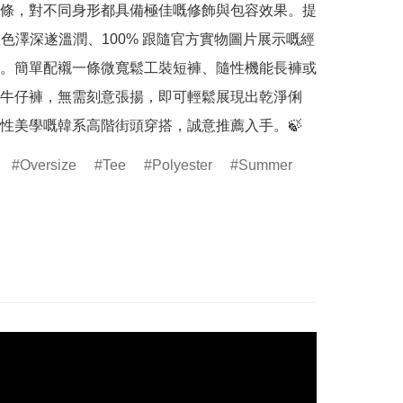
條，對不同身形都具備極佳嘅修飾與包容效果。提
 款色澤深遂溫潤、100% 跟隨官方實物圖片展示嘅經
。簡單配襯一條微寬鬆工裝短褲、隨性機能長褲或
牛仔褲，無需刻意張揚，即可輕鬆展現出乾淨俐
性美學嘅韓系高階街頭穿搭，誠意推薦入手。🍃
Oversize
Tee
Polyester
Summer