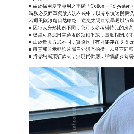
■ 由於採用夏季專用之重磅「Cotton + Poly
時務必反面單獨放入洗衣袋中，以冷水慢速慢機洗
喺通風陰涼處自然晾乾，避免太陽直接暴曬以防高彩
■ 因每人身形比例不同，您可以參考模特兒的身
■ 建議可將您日常穿著的短袖平放，量度相關尺
■ 由於量度方式不同，實際尺寸有可能存在 3–5 c
■ 留意部分示範照片屬戶外陽光拍攝，以及不同
■ 貨品均屬預訂款式，無現貨供應，詳情請参閱