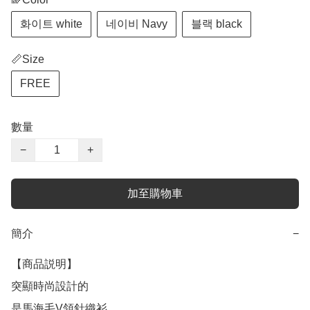
화이트 white
네이비 Navy
블랙 black
📏Size
FREE
數量
−
+
加至購物車
簡介
−
【商品説明】

突顯時尚設計的

是馬海毛V領針織衫。
