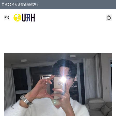
首單95折扣迎新會員優惠！
特選會員可享全單低至 95 折優惠！
單一訂單滿HKD600(澳門HKD800)包郵寄順豐送到家。