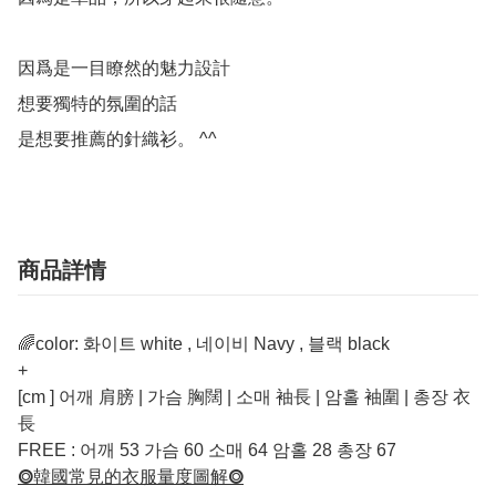
因爲是一目瞭然的魅力設計

想要獨特的氛圍的話

是想要推薦的針織衫。 ^^
商品詳情
🌈color: 화이트 white , 네이비 Navy , 블랙 black
+
[cm ] 어깨 肩膀 | 가슴 胸闊 | 소매 袖長 | 암홀 袖圍 | 총장 衣
長
FREE : 어깨 53 가슴 60 소매 64 암홀 28 총장 67
⭗韓國常見的衣服量度圖解⭗