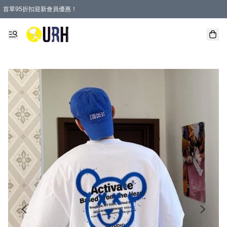
首單95折扣迎新會員優惠！
特選會員可享全單低至 95 折優惠！
單一訂單滿HKD600(澳門HKD800)包郵寄順豐送到家。