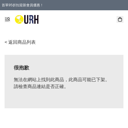
首單95折扣迎新會員優惠！
特選會員可享全單低至 95 折優惠！
單一訂單滿HKD600(澳門HKD800)包郵寄順豐送到家。
< 返回商品列表
很抱歉
無法在網站上找到此商品，此商品可能已下架。
請檢查商品連結是否正確。