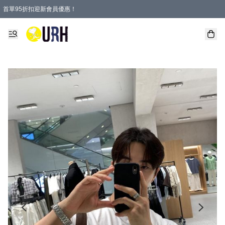
首單95折扣迎新會員優惠！
特選會員可享全單低至 95 折優惠！
單一訂單滿HKD600(澳門HKD800)包郵寄順豐送到家。