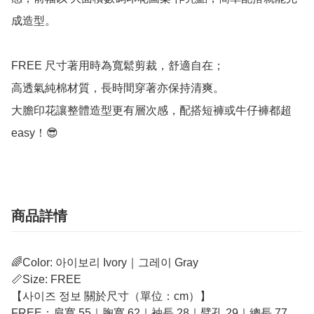
成造型。

FREE 尺寸著用時為寬鬆剪裁，舒適自在；

高透氣純棉材質，長時間穿著亦保持清爽。

大膽印花讓整體造型更有層次感，配搭短褲或牛仔褲都超 
easy！😎
商品詳情
🌈Color: 아이보리 Ivory｜그레이 Gray
📏Size: FREE
【사이즈 정보 關於尺寸（單位：cm）】
FREE：肩寬 55｜胸寬 62｜袖長 28｜臂孔 29｜總長 77