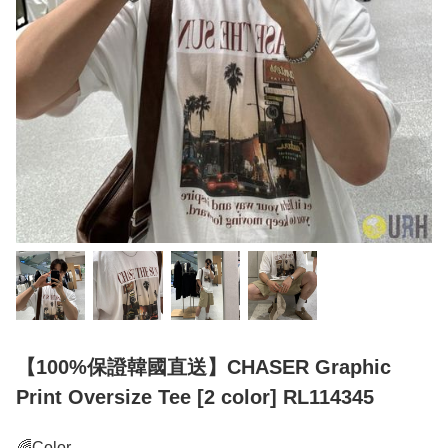
【100%保證韓國直送】CHASER Graphic
Print Oversize Tee [2 color] RL114345
🌈Color