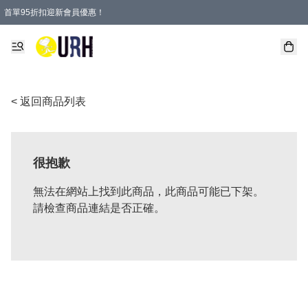
首單95折扣迎新會員優惠！
特選會員可享全單低至 95 折優惠！
單一訂單滿HKD600(澳門HKD800)包郵寄順豐送到家。
< 返回商品列表
很抱歉
無法在網站上找到此商品，此商品可能已下架。
請檢查商品連結是否正確。