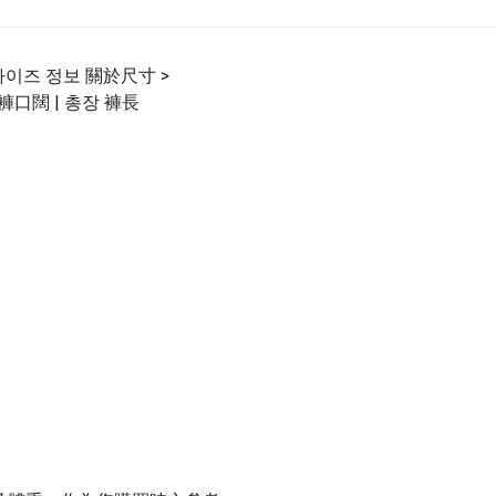
사이즈 정보 關於尺寸 >
단 褲口闊 | 총장 褲長