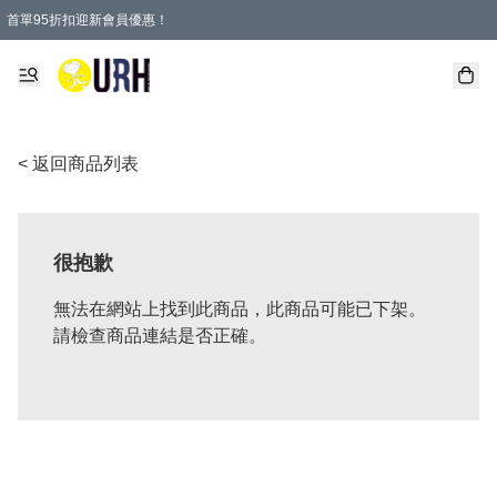
首單95折扣迎新會員優惠！
特選會員可享全單低至 95 折優惠！
單一訂單滿HKD600(澳門HKD800)包郵寄順豐送到家。
< 返回商品列表
很抱歉
無法在網站上找到此商品，此商品可能已下架。
請檢查商品連結是否正確。