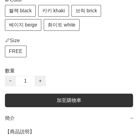
블랙 black
카키 khaki
브릭 brick
베이지 beige
화이트 white
📏Size
FREE
數量
−
+
加至購物車
簡介
−
【商品説明】
