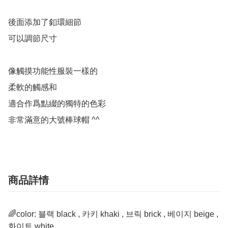
後面添加了釦環細節

可以調節尺寸

像觸摸功能性服裝一樣的

柔軟的觸感和

適合作爲點綴的獨特的色彩

非常滿意的大號棒球帽 ^^
商品詳情
🌈color: 블랙 black , 카키 khaki , 브릭 brick , 베이지 beige ,
화이트 white