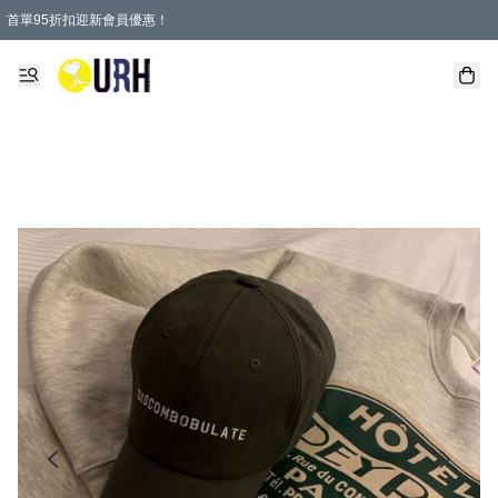
首單95折扣迎新會員優惠！
特選會員可享全單低至 95 折優惠！
單一訂單滿HKD600(澳門HKD800)包郵寄順豐送到家。