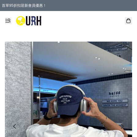
首單95折扣迎新會員優惠！
特選會員可享全單低至 95 折優惠！
單一訂單滿HKD600(澳門HKD800)包郵寄順豐送到家。