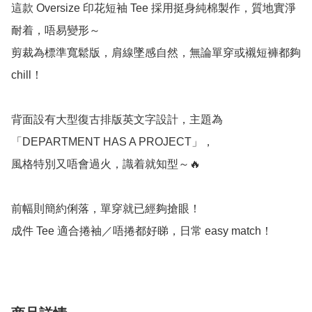
這款 Oversize 印花短袖 Tee 採用挺身純棉製作，質地實淨
耐着，唔易變形～

剪裁為標準寬鬆版，肩線墜感自然，無論單穿或襯短褲都夠 
chill！

背面設有大型復古排版英文字設計，主題為
「DEPARTMENT HAS A PROJECT」，

風格特別又唔會過火，識着就知型～🔥

前幅則簡約俐落，單穿就已經夠搶眼！

成件 Tee 適合捲袖／唔捲都好睇，日常 easy match！