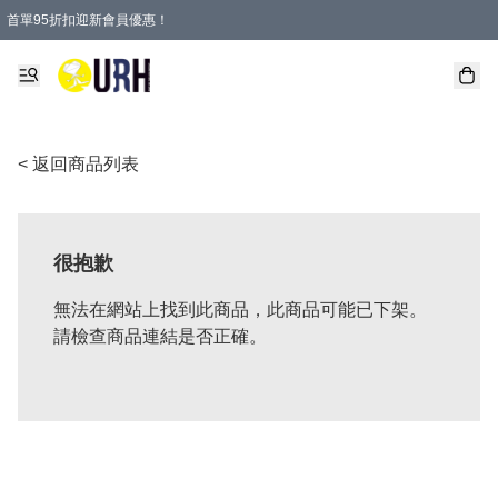
首單95折扣迎新會員優惠！
特選會員可享全單低至 95 折優惠！
單一訂單滿HKD600(澳門HKD800)包郵寄順豐送到家。
< 返回商品列表
很抱歉
無法在網站上找到此商品，此商品可能已下架。
請檢查商品連結是否正確。