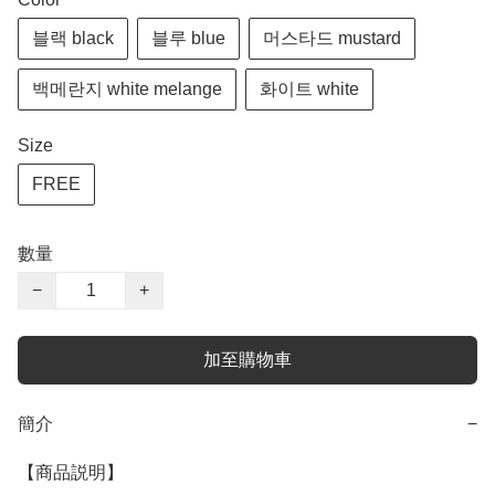
블랙 black
블루 blue
머스타드 mustard
백메란지 white melange
화이트 white
Size
FREE
數量
−
+
加至購物車
簡介
−
【商品説明】
