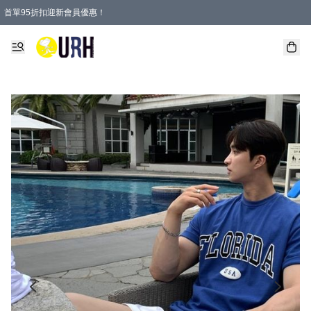
首單95折扣迎新會員優惠！
特選會員可享全單低至 95 折優惠！
單一訂單滿HKD600(澳門HKD800)包郵寄順豐送到家。