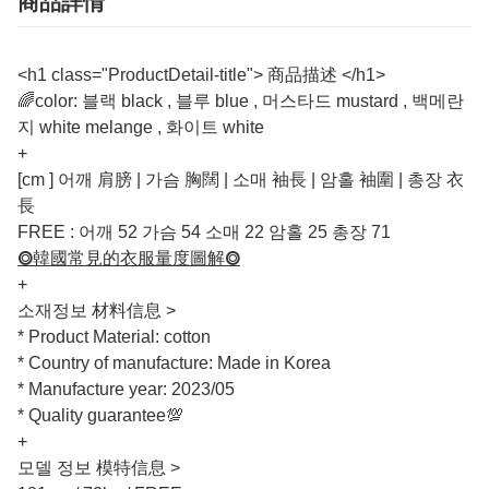
商品詳情
<h1 class="ProductDetail-title"> 商品描述 </h1>
🌈color: 블랙 black , 블루 blue , 머스타드 mustard , 백메란
지 white melange , 화이트 white
+
[cm ] 어깨 肩膀 | 가슴 胸闊 | 소매 袖長 | 암홀 袖圍 | 총장 衣
長
FREE : 어깨 52 가슴 54 소매 22 암홀 25 총장 71
⭗韓國常見的衣服量度圖解⭗
+
소재정보 材料信息 >
* Product Material: cotton
* Country of manufacture: Made in Korea
* Manufacture year: 2023/05
* Quality guarantee💯
+
모델 정보 模特信息 >