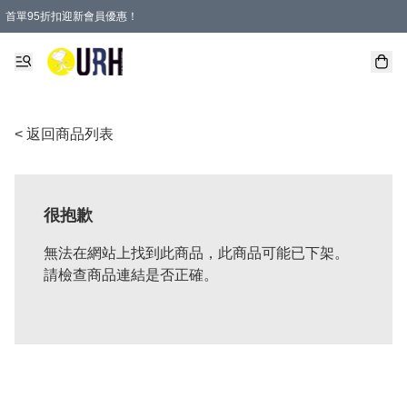
首單95折扣迎新會員優惠！
特選會員可享全單低至 95 折優惠！
單一訂單滿HKD600(澳門HKD800)包郵寄順豐送到家。
< 返回商品列表
很抱歉
無法在網站上找到此商品，此商品可能已下架。
請檢查商品連結是否正確。