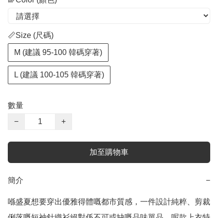
📏Size (尺碼)
M (建議 95-100 韓碼穿著)
L (建議 100-105 韓碼穿著)
數量
−
+
加至購物車
簡介
−
喺盛夏想要穿出優雅得體嘅都市質感，一件設計純粹、剪裁
俐落嘅短袖針織衫絕對係不可或缺嘅品味單品。呢款上衣特