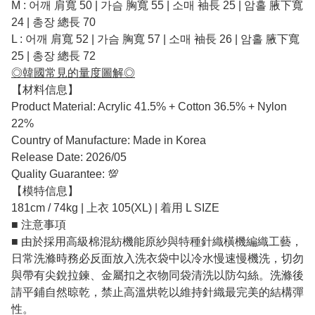
M : 어깨 肩寬 50 | 가슴 胸寬 55 | 소매 袖長 25 | 암홀 腋下寬
24 | 총장 總長 70
L : 어깨 肩寬 52 | 가슴 胸寬 57 | 소매 袖長 26 | 암홀 腋下寬
25 | 총장 總長 72
◎韓國常見的量度圖解◎
【材料信息】
Product Material: Acrylic 41.5% + Cotton 36.5% + Nylon
22%
Country of Manufacture: Made in Korea
Release Date: 2026/05
Quality Guarantee: 💯
【模特信息】
181cm / 74kg | 上衣 105(XL) | 着用 L SIZE
■ 注意事項
■ 由於採用高級棉混紡機能原紗與特種針織橫機編織工藝，
日常洗滌時務必反面放入洗衣袋中以冷水慢速慢機洗，切勿
與帶有尖銳拉鍊、金屬扣之衣物同袋清洗以防勾絲。洗滌後
請平鋪自然晾乾，禁止高溫烘乾以維持針織最完美的結構彈
性。