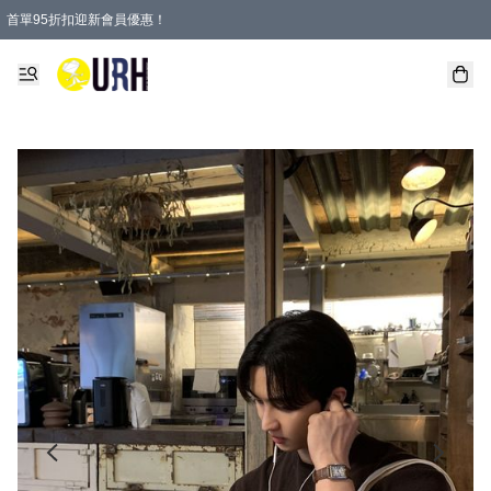
首單95折扣迎新會員優惠！
特選會員可享全單低至 95 折優惠！
單一訂單滿HKD600(澳門HKD800)包郵寄順豐送到家。