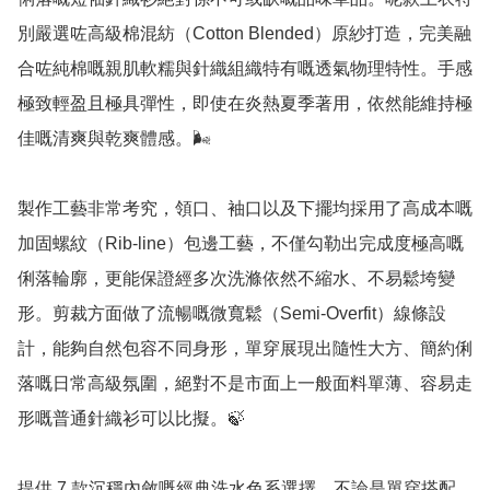
別嚴選咗高級棉混紡（Cotton Blended）原紗打造，完美融
合咗純棉嘅親肌軟糯與針織組織特有嘅透氣物理特性。手感
極致輕盈且極具彈性，即使在炎熱夏季著用，依然能維持極
佳嘅清爽與乾爽體感。🌬️

製作工藝非常考究，領口、袖口以及下擺均採用了高成本嘅
加固螺紋（Rib-line）包邊工藝，不僅勾勒出完成度極高嘅
俐落輪廓，更能保證經多次洗滌依然不縮水、不易鬆垮變
形。剪裁方面做了流暢嘅微寬鬆（Semi-Overfit）線條設
計，能夠自然包容不同身形，單穿展現出隨性大方、簡約俐
落嘅日常高級氛圍，絕對不是市面上一般面料單薄、容易走
形嘅普通針織衫可以比擬。🍃

提供 7 款沉穩內斂嘅經典洗水色系選擇，不論是單穿搭配