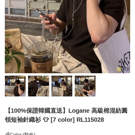
【100%保證韓國直送】Logane 高級棉混紡圓
領短袖針織衫 👕 [7 color] RL115028
🌈Color (顏色)