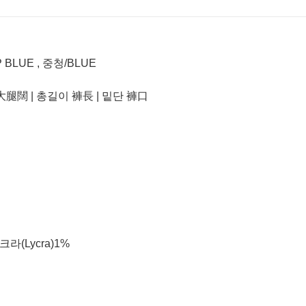
 BLUE , 중청/BLUE
 大腿闊 | 총길이 褲長 | 밑단 褲口
라이크라(Lycra)1%