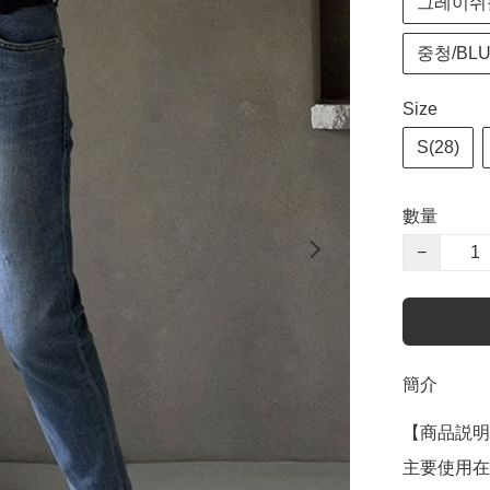
그레이쉬블
중청/BL
Size
S(28)
數量
−
簡介
【商品説明
主要使用在