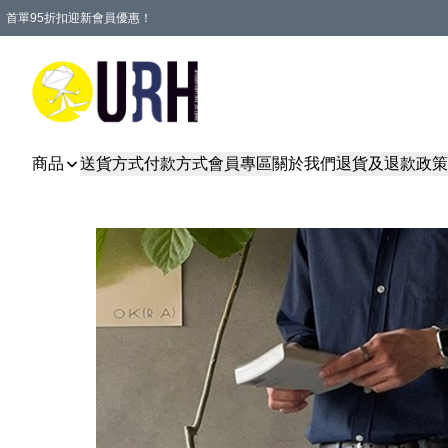
首單95折扣迎新會員優惠！
特選會員可享全單低至 95 折優惠！
單一訂單滿HKD600(澳門HKD800)包郵寄順豐送到家。
商品
送貨方式
付款方式
會員專區
關於我們
退貨及退款政策