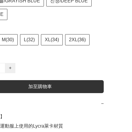
/GRAYISH BLUE
진청/DEEP BLUE
UE
M(30)
L(32)
XL(34)
2XL(36)
+
加至購物車
−
】

運動服上使用的Lycra萊卡材質
