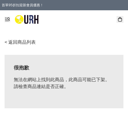
首單95折扣迎新會員優惠！
特選會員可享全單低至 95 折優惠！
單一訂單滿HKD600(澳門HKD800)包郵寄順豐送到家。
< 返回商品列表
很抱歉
無法在網站上找到此商品，此商品可能已下架。
請檢查商品連結是否正確。