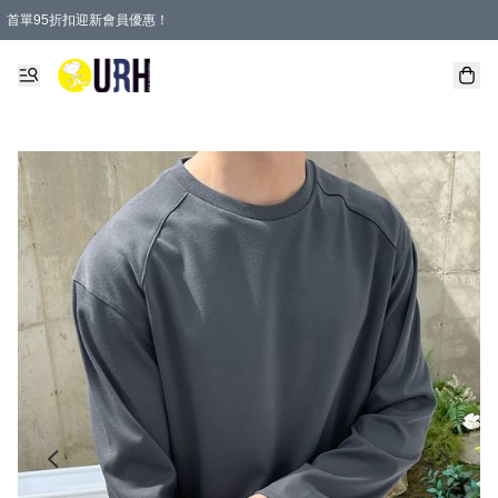
首單95折扣迎新會員優惠！
特選會員可享全單低至 95 折優惠！
單一訂單滿HKD600(澳門HKD800)包郵寄順豐送到家。