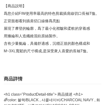
【商品説明】

爲您介紹F/W使用率最高的特色剪裁插肩線切口長袖T恤。

正背面都看到插肩切口線條爲亮點

展現了摩登的輪廓，爲了最小化褶皺和柔軟的穿着感

用滌綸和人造纖維混紡原絲製作。

含有少量氨綸，具備舒適感，沉穩正規的顏色構成和

M~3XL寬鬆的尺寸構成,是深受衆人喜愛的長袖T恤。
商品詳情
<h1 class="ProductDetail-title"> 商品描述 </h1>
🌈color: 블랙/BLACK , 샤콜네이비/CHARCOAL NAVY , 화