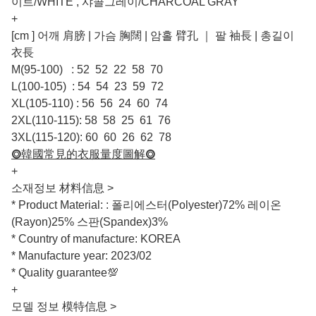
이트/WHITE , 샤콜그레이/CHARCOAL GRAY
+
[cm ] 어깨 肩膀 | 가슴 胸闊 | 암홀 臂孔 ｜ 팔 袖長 | 총길이
衣長
M(95-100) : 52 52 22 58 70
L(100-105) : 54 54 23 59 72
XL(105-110) : 56 56 24 60 74
2XL(110-115): 58 58 25 61 76
3XL(115-120): 60 60 26 62 78
⭗韓國常見的衣服量度圖解⭗
+
소재정보 材料信息 >
* Product Material: : 폴리에스터(Polyester)72% 레이온
(Rayon)25% 스판(Spandex)3%
* Country of manufacture: KOREA
* Manufacture year: 2023/02
* Quality guarantee💯
+
모델 정보 模特信息 >