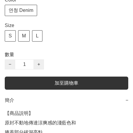
연청 Denim
Size
S
M
L
數量
−
+
加至購物車
簡介
−
【商品説明】

原封不動地傳達涼爽感的淺藍色和

膝蓋部分破洞亮點
