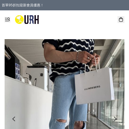
首單95折扣迎新會員優惠！
特選會員可享全單低至 95 折優惠！
單一訂單滿HKD600(澳門HKD800)包郵寄順豐送到家。