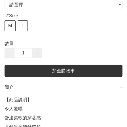
📏Size
M
L
數量
−
+
加至購物車
簡介
−
【商品説明】

令人驚嘆

舒適柔軟的穿著感

高領半拉鍊針織衫
