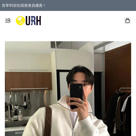
首單95折扣迎新會員優惠！
特選會員可享全單低至 95 折優惠！
單一訂單滿HKD600(澳門HKD800)包郵寄順豐送到家。