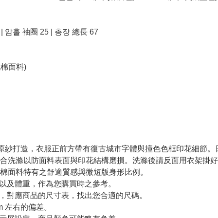
 | 암홀 袖圈 25 | 총장 總長 67
括純棉面料)
0%」純棉原紗打造，衣服正前方帶有復古城市字體與撞色色框印花細
合洗滌以防面料表面與印花結構磨損。洗滌後請反面用衣架掛好
棉面料特有之舒適質感與微短版身形比例。
高以及體重，作為您購買時之參考。
寸，對應商品的尺寸表，找出您合適的尺碼。
m 左右的偏差。