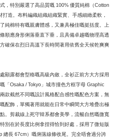
，特別嚴選了高品質嘅 100% 優質純棉（Cotton 
原材打造。布料編織組織組織緊實、手感細緻柔軟，
了純棉特有嘅親膚體感，又兼具極佳嘅挺括度。上
條順應身形俐落垂直下垂，且具備卓越嘅物理高透
方確保在烈日高溫下長時間著用依舊全天候乾爽爽
處顯露都會型格嘅高級內斂，全衫正前方大方採用
Osaka / Tokyo」城市撞色方框字母 Graphic 
兩款截然不同嘅設計風格配合感性嘅配色方案，無
嘅配飾，單獨著用就能在日常中瞬間大方堆疊出極
點。剪裁線上死守韓系都會美學，流暢自然嘅微寬
特別在於長度比例拿捏得恰到好處，採用了微短版
op 總長 67cm）嘅俐落線條收尾。完全唔會過分誇