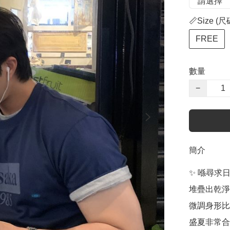
📏Size (尺
FREE
數量
−
簡介
✨ 喺尋求
堆疊出乾淨
微調身形比
盛夏非常合