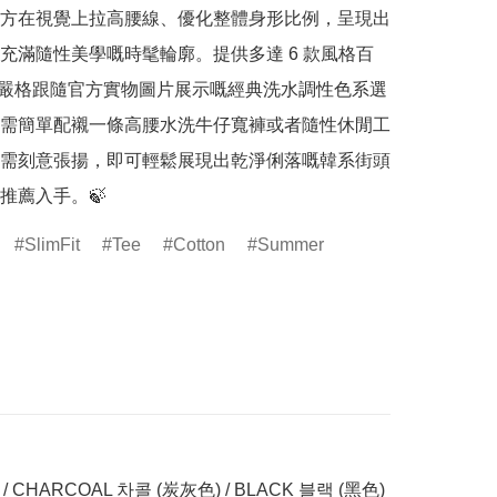
方在視覺上拉高腰線、優化整體身形比例，呈現出
充滿隨性美學嘅時髦輪廓。提供多達 6 款風格百
% 嚴格跟隨官方實物圖片展示嘅經典洗水調性色系選
需簡單配襯一條高腰水洗牛仔寬褲或者隨性休閒工
需刻意張揚，即可輕鬆展現出乾淨俐落嘅韓系街頭
推薦入手。🍃
SlimFit
Tee
Cotton
Summer
/ CHARCOAL 차콜 (炭灰色) / BLACK 블랙 (黑色)