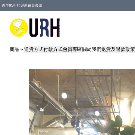
首單95折扣迎新會員優惠！
特選會員可享全單低至 95 折優惠！
單一訂單滿HKD600(澳門HKD800)包郵寄順豐送到家。
商品
送貨方式
付款方式
會員專區
關於我們
退貨及退款政策