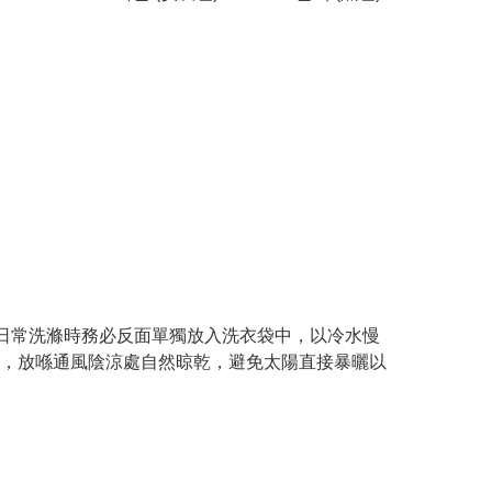
節。日常洗滌時務必反面單獨放入洗衣袋中，以冷水慢
，放喺通風陰涼處自然晾乾，避免太陽直接暴曬以