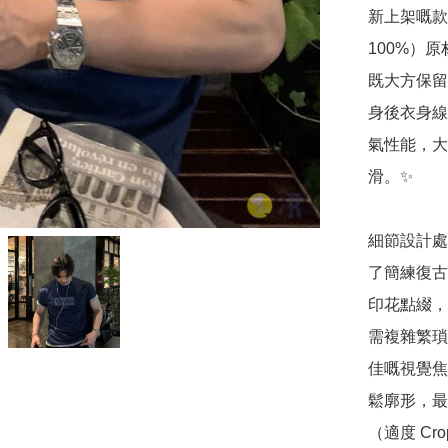
新上架嘅款式
100%）
既大方保留
身後衣身線
氣性能，大
滑。✨

細節設計處
了簡練復古嘅「
印花點綴，
需複雜繁瑣
佳嘅視覺焦
鬆廓形，最
（適度 Cr