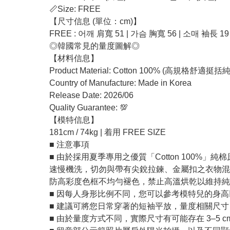
📏Size: FREE
【尺寸信息 (單位：cm)】
FREE : 어깨 肩寬 51 | 가슴 胸寬 56 | 소매 袖長 19
◎韓國常見的量度圖解◎
【材料信息】
Product Material: Cotton 100% (高規格舒適挺
Country of Manufacture: Made in Korea
Release Date: 2026/06
Quality Guarantee: 💯
【模特信息】
181cm / 74kg | 着用 FREE SIZE
■ 注意事項
■ 由於採用夏季專用之優質「Cotton 10
速慢機洗，切勿與帶有尖銳拉鍊、金屬扣之衣物混
防高彩度色框不均勻褪色，禁止高溫烘乾以維持純
■ 因每人身形比例不同，您可以參考模特兒的身
■ 建議可將您日常穿著的短袖平放，量度相關尺
■ 由於量度方式不同，實際尺寸有可能存在 3–5 c