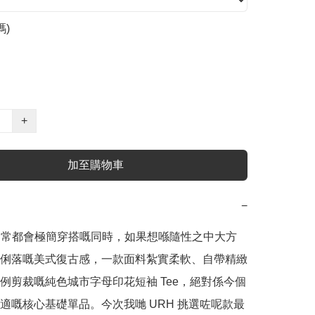
碼)
+
加至購物車
−
日常都會極簡穿搭嘅同時，如果想喺隨性之中大方
俐落嘅美式復古感，一款面料紮實柔軟、自帶精緻
例剪裁嘅純色城市字母印花短袖 Tee，絕對係今個
適嘅核心基礎單品。今次我哋 URH 挑選咗呢款最