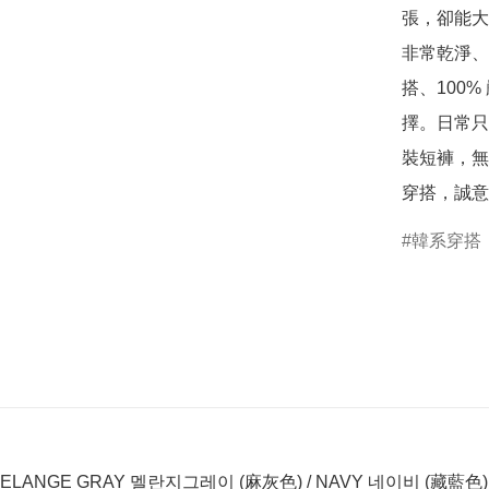
張，卻能大
非常乾淨、
搭、100
擇。日常只
裝短褲，無
穿搭，誠意
韓系穿搭
 MELANGE GRAY 멜란지그레이 (麻灰色) / NAVY 네이비 (藏藍色) 